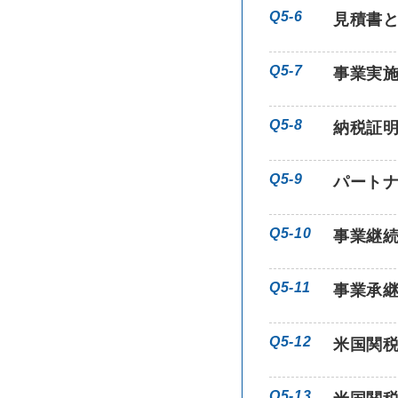
Q5-6
見積書
Q5-7
事業実
Q5-8
納税証
Q5-9
パート
Q5-10
事業継
Q5-11
事業承
Q5-12
米国関
Q5-13