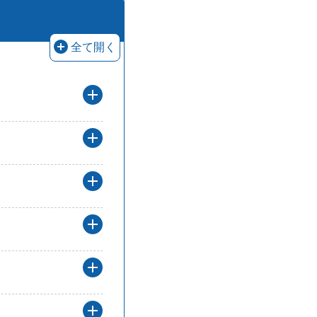
補助制度の概要についての回答を
全て開く
生産性向上補助金とは？の解答を開く
3つの公募枠の違いは？の解答を開く
何が補助されるのですか？の解答を開
どんな設備が対象になるのですか？の
補助対象とならない設備は何ですか？