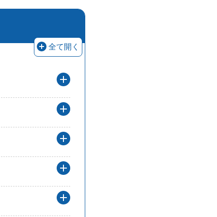
申請方法等に関する回答を
全て開く
申請方法の解答を開く
一般枠の申請で、提出書類の解答を開
。
グループ化支援枠の申請で、提出書類
。
創業者成長支援枠の申請で、提出書類
事前着手届の要否の解答を開く