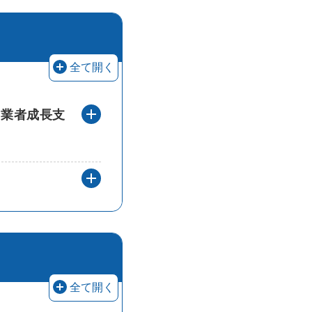
対象要件に関する回答を
全て開く
創業者成長支
補助要件を教えてください。（一般枠
事業者に求められることは？の解答を
グループ化支援枠の要件に関する回答を
全て開く