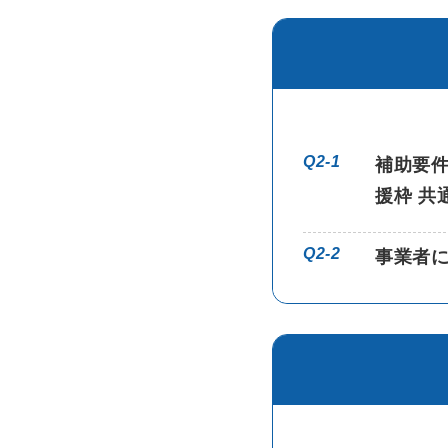
Q2-1
補助要
援枠 共
Q2-2
事業者