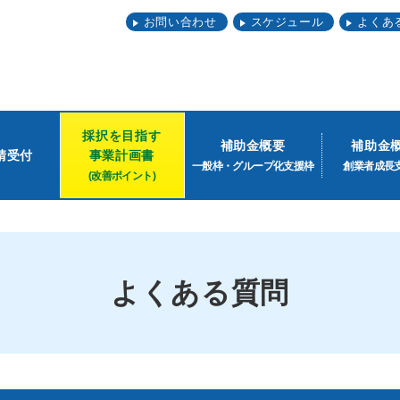
お問い合わせ
スケジュール
よくあ
採択を目指す
補助金概要
補助金
請受付
事業計画書
一般枠・グループ化支援枠
創業者成長
(改善ポイント)
よくある質問