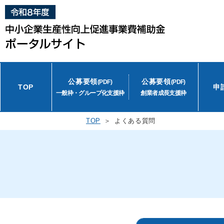
公募要領
公募要領
(PDF)
(PDF)
TOP
申
一般枠・グループ化支援枠
創業者成長支援枠
TOP
よくある質問