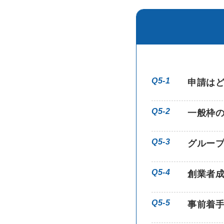
Q5-1
申請は
Q5-2
一般枠
Q5-3
グルー
Q5-4
創業者
Q5-5
事前着