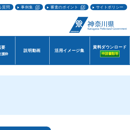
る質問
事例集
審査のポイント
サイトポリシー
資料ダウンロード
概要
説明動画
活用イメージ集
申請書類等
支援枠