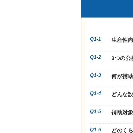
Q1-1
生産性
Q1-2
3つの公
Q1-3
何が補
Q1-4
どんな
Q1-5
補助対
Q1-6
どのく