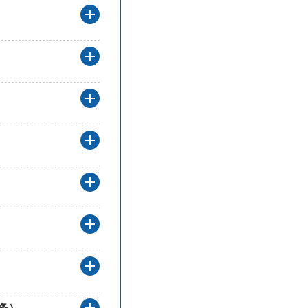
見積書とカタログの解答を開く
現況写真の解答を開く
納税証明書の解答を開く
パートナーシップ構築宣言の解答を開
事業継続力強化計画認定とは何ですか
事業承継計画書とは何ですかの解答を
米国関税等影響理由書とは何ですかの