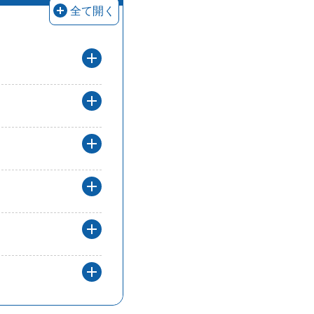
創業者成長支援枠の要件に関する回答を
全て開く
補助要件を教えてください。（創業者
創業者の定義を教えてください。の解
伴走支援は必須ですかの解答を開く
伴走支援とは何ですかの解答を開く
伴走支援では何を実施するですかの解
イニシャルコストは対象になりますか