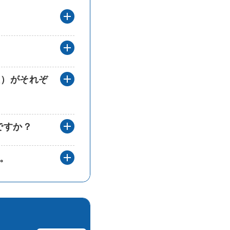
補助要件を教えてください。（グルー
グループ化の定義を教えてください。
人）がそれぞ
グループ化した法人（個人）がそれぞ
ですか？
今M&Aの手続きをしている場合の申請
。
3年前のM&Aでの申請可否の解答を開