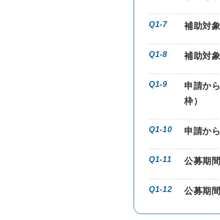
Q1-7
補助対
Q1-8
補助対
Q1-9
申請か
枠）
Q1-10
申請か
Q1-11
公募期
Q1-12
公募期